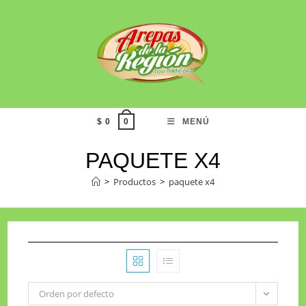
$
0
MENÚ
0
PAQUETE X4
>
Productos
>
paquete x4
Orden por defecto