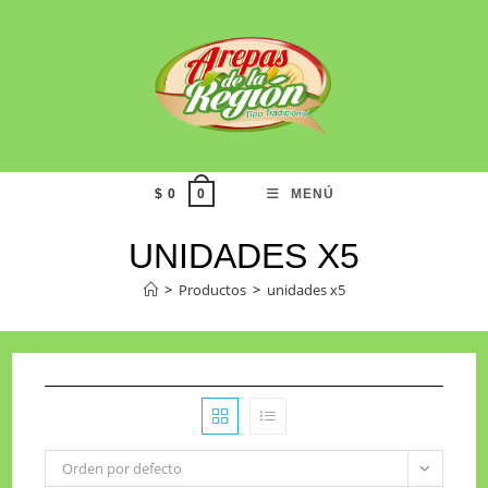
$
0
MENÚ
0
UNIDADES X5
>
Productos
>
unidades x5
Orden por defecto