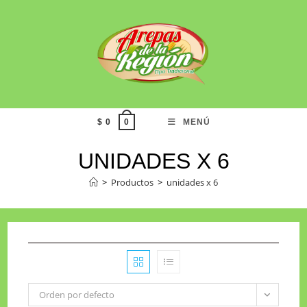
$
0
MENÚ
0
UNIDADES X 6
>
Productos
>
unidades x 6
Orden por defecto